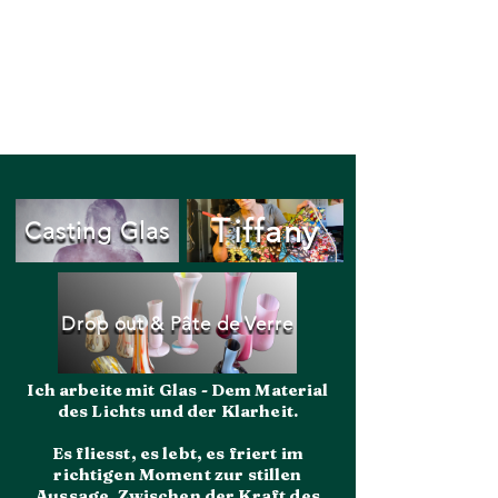
NATUR & FIGUR BY
JANNA
HUGGENBERGER
Tiffany
Casting Glas
Drop out & Pâte de Verre
Ich arbeite mit Glas - Dem Material
des Lichts und der Klarheit.
Es fliesst, es lebt, es friert im
richtigen Moment zur stillen
Aussage. Zwischen der Kraft des